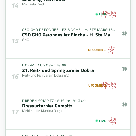
14
Michaela Dietl
LIVE
»
CSO GHO PERONNES LEZ BINCHE - H. STE MARGUERITE
·
AUG 0
CSO GHO Peronnes lez Binche - H. Ste Marguerite
15
GHO
UPCOMING
»
DOBRA
·
AUG 08–AUG 09
21. Reit- und Springturnier Dobra
16
Reit- und Fahrverein Dobra e.V.
UPCOMING
»
DREDEN GOMPITZ
·
AUG 06–AUG 09
Dressurturnier Gompitz
17
Meldestelle Martina Runge
LIVE