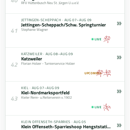
40
RFV Hüttenbusch Neu St. Jürgen U.u.e.V.
»
JETTINGEN-SCHEPPACH
·
AUG 07–AUG 09
Jettingen-Scheppach/Schw. Springturnier
41
Stephanie Wagner
LIVE
»
KATZWEILER
·
AUG 08–AUG 09
Katzweiler
42
Florian Holzer - Turnierservice Holzer
UPCOMING
»
KIEL
·
AUG 07–AUG 09
Kiel-Nordmarksportfeld
43
Kieler Renn- u.Reiterverein v.1902
LIVE
»
KLEIN OFFENSETH-SPARRIES
·
AUG 05
Klein Offenseth-Sparrieshoop Hengststation Maas J. Hell