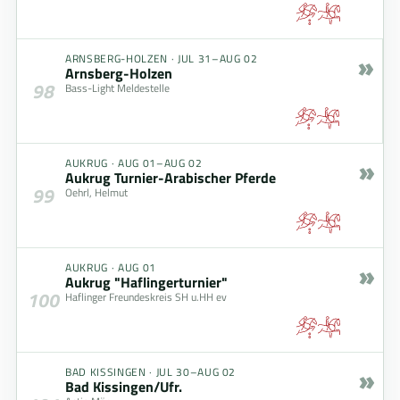
»
ARNSBERG-HOLZEN
·
JUL 31–AUG 02
Arnsberg-Holzen
98
Bass-Light Meldestelle
»
AUKRUG
·
AUG 01–AUG 02
Aukrug Turnier-Arabischer Pferde
99
Oehrl, Helmut
»
AUKRUG
·
AUG 01
Aukrug "Haflingerturnier"
100
Haflinger Freundeskreis SH u.HH ev
»
BAD KISSINGEN
·
JUL 30–AUG 02
Bad Kissingen/Ufr.