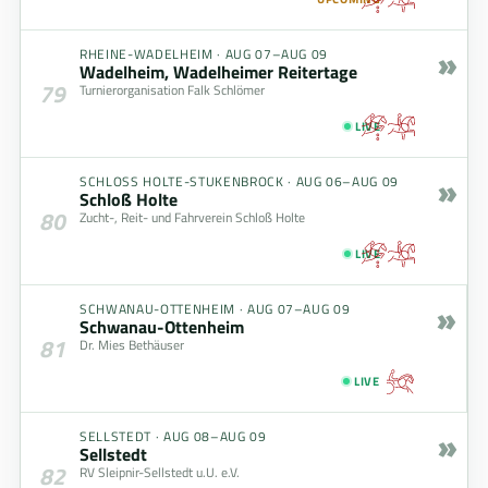
»
RHEINE-WADELHEIM
·
AUG 07–AUG 09
Wadelheim, Wadelheimer Reitertage
79
Turnierorganisation Falk Schlömer
LIVE
»
SCHLOSS HOLTE-STUKENBROCK
·
AUG 06–AUG 09
Schloß Holte
80
Zucht-, Reit- und Fahrverein Schloß Holte
LIVE
»
SCHWANAU-OTTENHEIM
·
AUG 07–AUG 09
Schwanau-Ottenheim
81
Dr. Mies Bethäuser
LIVE
»
SELLSTEDT
·
AUG 08–AUG 09
Sellstedt
82
RV Sleipnir-Sellstedt u.U. e.V.