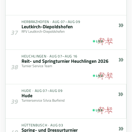
»
HERBRAZHOFEN
·
AUG 07–AUG 09
Leutkirch-Diepoldshofen
37
RFV Leutkirch-Diepoldshofen
LIVE
»
HEUCHLINGEN
·
AUG 07–AUG 16
Reit- und Springturnier Heuchlingen 2026
38
Turnier Service Team
LIVE
»
HUDE
·
AUG 07–AUG 09
Hude
39
Turnierservice Silvia Burfeind
LIVE
»
HÜTTENBUSCH
·
AUG 03
Spring- und Dressurturnier