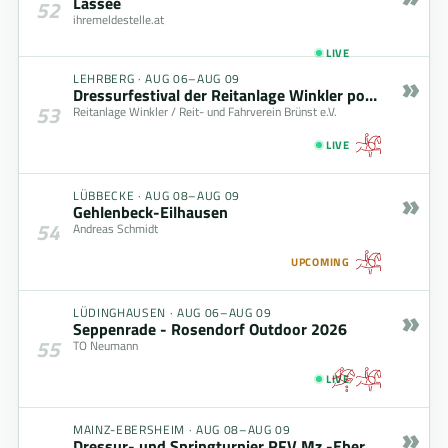
Lassee
52
ihremeldestelle.at
LIVE
»
LEHRBERG
·
AUG 06–AUG 09
Dressurfestival der Reitanlage Winkler powered by zoells.de GmbH
53
Reitanlage Winkler / Reit- und Fahrverein Brünst e.V.
LIVE
»
LÜBBECKE
·
AUG 08–AUG 09
Gehlenbeck-Eilhausen
54
Andreas Schmidt
UPCOMING
»
LÜDINGHAUSEN
·
AUG 06–AUG 09
Seppenrade - Rosendorf Outdoor 2026
55
TO Neumann
LIVE
»
MAINZ-EBERSHEIM
·
AUG 08–AUG 09
Dressur- und Springturnier RFV Mz.-Ebersheim (08.08. - 09.08.2026)