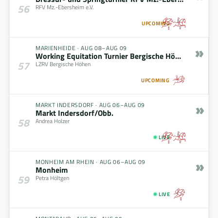
56
RFV Mz.-Ebersheim e.V.
UPCOMING
»
MARIENHEIDE
·
AUG 08–AUG 09
Working Equitation Turnier Bergische Höhen
57
LZRV Bergische Höhen
UPCOMING
»
MARKT INDERSDORF
·
AUG 06–AUG 09
Markt Indersdorf/Obb.
58
Andrea Holzer
LIVE
»
MONHEIM AM RHEIN
·
AUG 06–AUG 09
Monheim
59
Petra Höltgen
LIVE