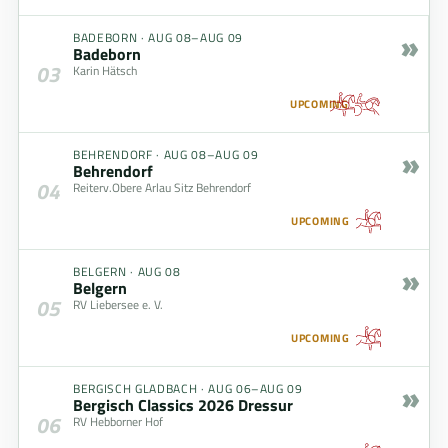
»
BADEBORN
·
AUG 08–AUG 09
Badeborn
03
Karin Hätsch
UPCOMING
»
BEHRENDORF
·
AUG 08–AUG 09
Behrendorf
04
Reiterv.Obere Arlau Sitz Behrendorf
UPCOMING
»
BELGERN
·
AUG 08
Belgern
05
RV Liebersee e. V.
UPCOMING
»
BERGISCH GLADBACH
·
AUG 06–AUG 09
Bergisch Classics 2026 Dressur
06
RV Hebborner Hof