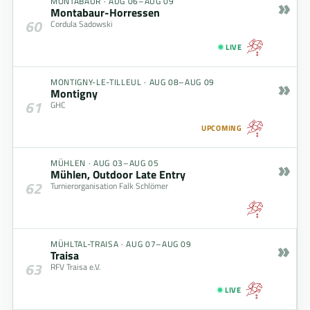
»
MONTABAUR
·
AUG 06–AUG 09
Montabaur-Horressen
60
Cordula Sadowski
LIVE
»
MONTIGNY-LE-TILLEUL
·
AUG 08–AUG 09
Montigny
61
GHC
UPCOMING
»
MÜHLEN
·
AUG 03–AUG 05
Mühlen, Outdoor Late Entry
62
Turnierorganisation Falk Schlömer
»
MÜHLTAL-TRAISA
·
AUG 07–AUG 09
Traisa
63
RFV Traisa e.V.
LIVE