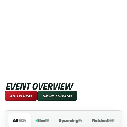
EVENT OVERVIEW
»
»
ALL EVENTS
ONLINE ENTRIES
All
Live
Upcoming
Finished
1024
55
64
905