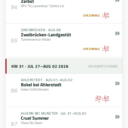
Zerbst
94
RFV "St.Laurentius" Zerbst e.V.
UPCOMING
»
ZWEIBRÜCKEN
·
AUG 08
Zweibrücken-Landgestüt
95
Turnierservice Holzer
UPCOMING
KW 31 · JUL 27–AUG 02 2026
103
EVENTS FOUND
»
AHLERSTEDT
·
AUG 01–AUG 02
Bokel bei Ahlerstedt
96
Ineke Schlichtmann
»
ALVERN BEI MUNSTER
·
JUL 31–AUG 02
Cruel Summer
97
Show.Tec.Team