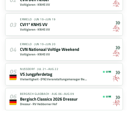
Voltigieren ·
KNHS VV
»
ERMELO
·
JUN 19–JUN 19
03
CVI1* KNHS VV
Voltigieren ·
KNHS VV
»
ERMELO
·
JUN 19–JUN 20
04
CVN Nationaal Voltige Weekend
Voltigieren ·
KNHS VV
»
05
NUSSDORF
·
JUL 21–AUG 22
LIVE
VS Jungpferdetag
Vielseitigkeit ·
(FN) Veranstaltungsmanager Bernd Müller
»
06
BERGISCH GLADBACH
·
AUG 06–AUG 09
LIVE
Bergisch Classics 2026 Dressur
Dressur ·
RV Hebborner Hof