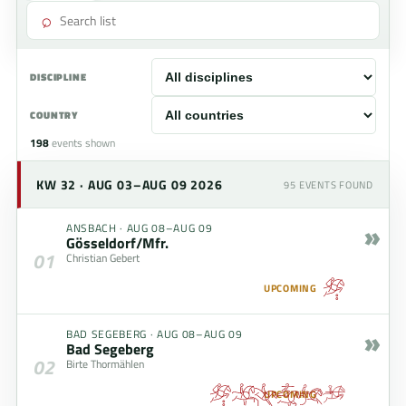
⌕
DISCIPLINE
COUNTRY
198
events shown
KW 32 · AUG 03–AUG 09 2026
95
EVENTS FOUND
»
ANSBACH
·
AUG 08–AUG 09
Gösseldorf/Mfr.
01
Christian Gebert
UPCOMING
»
BAD SEGEBERG
·
AUG 08–AUG 09
Bad Segeberg
02
Birte Thormählen
UPCOMING