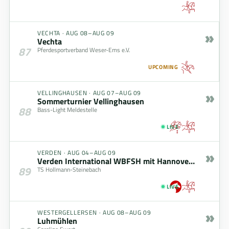
»
VECHTA
·
AUG 08–AUG 09
Vechta
87
Pferdesportverband Weser-Ems e.V.
UPCOMING
»
VELLINGHAUSEN
·
AUG 07–AUG 09
Sommerturnier Vellinghausen
88
Bass-Light Meldestelle
LIVE
»
VERDEN
·
AUG 04–AUG 09
Verden International WBFSH mit Hannoveraner Championat
89
TS Hollmann-Steinebach
LIVE
»
WESTERGELLERSEN
·
AUG 08–AUG 09
Luhmühlen