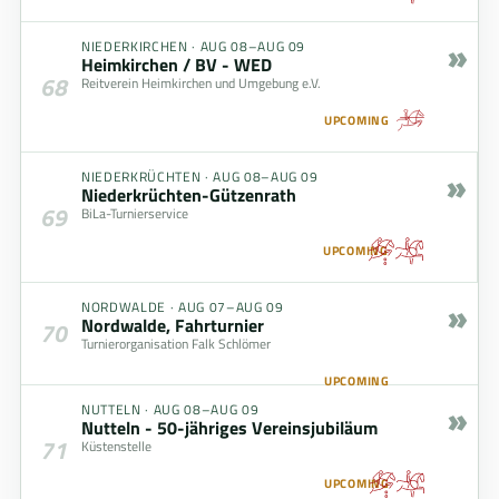
»
NIEDERKIRCHEN
·
AUG 08–AUG 09
Heimkirchen / BV - WED
68
Reitverein Heimkirchen und Umgebung e.V.
UPCOMING
»
NIEDERKRÜCHTEN
·
AUG 08–AUG 09
Niederkrüchten-Gützenrath
69
BiLa-Turnierservice
UPCOMING
»
NORDWALDE
·
AUG 07–AUG 09
Nordwalde, Fahrturnier
70
Turnierorganisation Falk Schlömer
UPCOMING
»
NUTTELN
·
AUG 08–AUG 09
Nutteln - 50-jähriges Vereinsjubiläum
71
Küstenstelle
UPCOMING