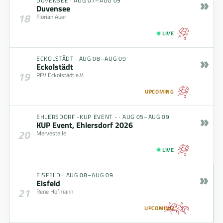
»
DUVENSEE
·
AUG 07–AUG 09
Duvensee
18
Florian Auer
LIVE
»
ECKOLSTÄDT
·
AUG 08–AUG 09
Eckolstädt
19
RFV Eckolstädt e.V.
UPCOMING
»
EHLERSDORF -KUP EVENT -
·
AUG 05–AUG 09
KUP Event, Ehlersdorf 2026
20
Mervestelle
LIVE
»
EISFELD
·
AUG 08–AUG 09
Eisfeld
21
Rene Hofmann
UPCOMING