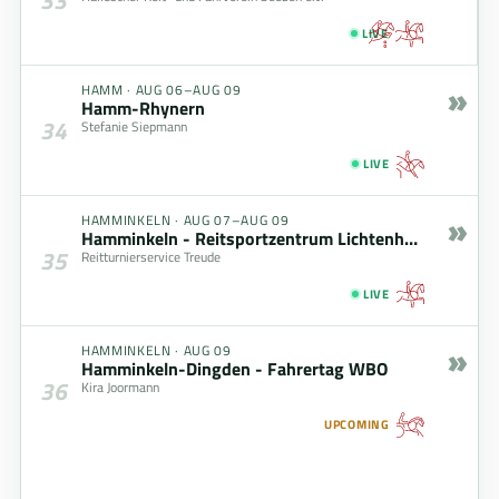
LIVE
»
HAMM
·
AUG 06–AUG 09
Hamm-Rhynern
34
Stefanie Siepmann
LIVE
»
HAMMINKELN
·
AUG 07–AUG 09
Hamminkeln - Reitsportzentrum Lichtenholz
35
Reitturnierservice Treude
LIVE
»
HAMMINKELN
·
AUG 09
Hamminkeln-Dingden - Fahrertag WBO
36
Kira Joormann
UPCOMING