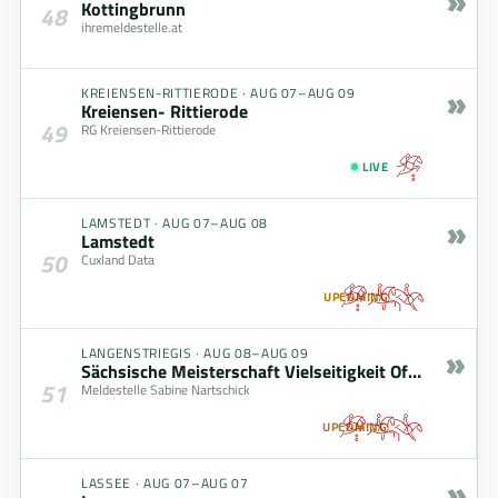
»
Kottingbrunn
48
ihremeldestelle.at
»
KREIENSEN-RITTIERODE
·
AUG 07–AUG 09
Kreiensen- Rittierode
49
RG Kreiensen-Rittierode
LIVE
»
LAMSTEDT
·
AUG 07–AUG 08
Lamstedt
50
Cuxland Data
UPCOMING
»
LANGENSTRIEGIS
·
AUG 08–AUG 09
Sächsische Meisterschaft Vielseitigkeit Offene Klasse – gefördert durch den Freistaat Sachsen
51
Meldestelle Sabine Nartschick
UPCOMING
»
LASSEE
·
AUG 07–AUG 07