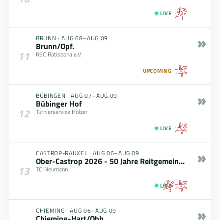
LIVE
»
BRUNN
·
AUG 08–AUG 09
Brunn/Opf.
11
RSC Ratisbona e.V.
UPCOMING
»
BÜBINGEN
·
AUG 07–AUG 09
Bübinger Hof
12
Turnierservice Holzer
LIVE
»
CASTROP-RAUXEL
·
AUG 06–AUG 09
Ober-Castrop 2026 - 50 Jahre Reitgemeinschaft
13
TO Neumann
LIVE
»
CHIEMING
·
AUG 06–AUG 09
Chieming-Hart/Obb.