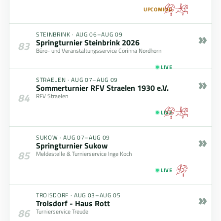
UPCOMING
»
STEINBRINK
·
AUG 06–AUG 09
Springturnier Steinbrink 2026
83
Büro- und Veranstaltungsservice Corinna Nordhorn
LIVE
»
STRAELEN
·
AUG 07–AUG 09
Sommerturnier RFV Straelen 1930 e.V.
84
RFV Straelen
LIVE
»
SUKOW
·
AUG 07–AUG 09
Springturnier Sukow
85
Meldestelle & Turnierservice Inge Koch
LIVE
»
TROISDORF
·
AUG 03–AUG 05
Troisdorf - Haus Rott
86
Turnierservice Treude