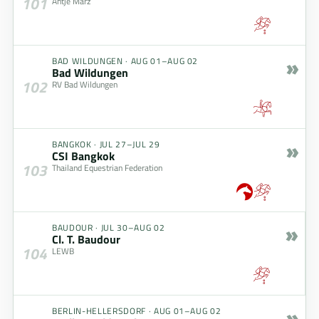
101
Antje März
»
BAD WILDUNGEN
·
AUG 01–AUG 02
Bad Wildungen
102
RV Bad Wildungen
»
BANGKOK
·
JUL 27–JUL 29
CSI Bangkok
103
Thailand Equestrian Federation
»
BAUDOUR
·
JUL 30–AUG 02
Cl. T. Baudour
104
LEWB
»
BERLIN-HELLERSDORF
·
AUG 01–AUG 02