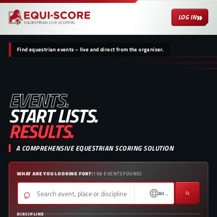
»
LOG IN
Find equestrian events – live and direct from the organizer.
EVENTS.
START LISTS.
RESULTS.
A COMPREHENSIVE EQUESTRIAN SCORING SOLUTION
WHAT ARE YOU LOOKING FOR?
(
198
EVENTS FOUND
)
⌕
⌄
All
DISCIPLINE