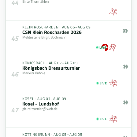
44
Birte Thormählen
»
KLEIN ROSCHARDEN
·
AUG 05–AUG 09
CSN Klein Roscharden 2026
45
Meldestelle Birgit Bochmann
LIVE
»
KÖNIGSBACH
·
AUG 07–AUG 09
Königsbach Dressurturnier
46
Markus Kuhnle
LIVE
»
KOSEL
·
AUG 07–AUG 09
Kosel - Lundshof
47
gb-reitturnier@web.de
LIVE
KOTTINGBRUNN
·
AUG 05–AUG 05