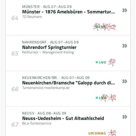
»
MÜNSTER
·
AUG 07–AUG 09
Münster - 1876 Amelsbüren - Sommerturnier 2026
64
TO Neumann
LIVE
»
NAHRENDORF
·
AUG 07–AUG 09
Nahrendorf Springturnier
65
Reitturnier – Management Kieling
LIVE
»
NEUENKIRCHEN/BR.
·
AUG 07–AUG 09
Neuenkirchen/Bramsche "Galopp durch die Baustelle"
66
Turnierservice moellenkamp.de
LIVE
»
NEUSS
·
AUG 08–AUG 09
Neuss-Uedesheim - Gut Altwahlscheid
67
BiLa-Turnierservice
UPCOMING