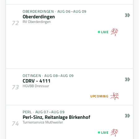
»
OBERDERDINGEN
·
AUG 06–AUG 09
Oberderdingen
72
RV Oberderdingen
LIVE
»
OETINGEN
·
AUG 08–AUG 09
CDRV - 4111
73
HGVBB Dressuur
UPCOMING
»
PERL
·
AUG 07–AUG 09
Perl-Sinz, Reitanlage Birkenhof
74
Turnierservice Muthweiler
LIVE