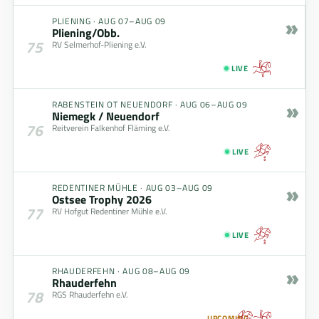
»
PLIENING
·
AUG 07–AUG 09
Pliening/Obb.
75
RV Selmerhof-Pliening e.V.
LIVE
»
RABENSTEIN OT NEUENDORF
·
AUG 06–AUG 09
Niemegk / Neuendorf
76
Reitverein Falkenhof Fläming e.V.
LIVE
»
REDENTINER MÜHLE
·
AUG 03–AUG 09
Ostsee Trophy 2026
77
RV Hofgut Redentiner Mühle e.V.
LIVE
»
RHAUDERFEHN
·
AUG 08–AUG 09
Rhauderfehn
78
RGS Rhauderfehn e.V.
UPCOMING