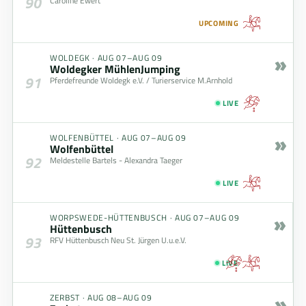
90
Caroline Ewert
UPCOMING
»
WOLDEGK
·
AUG 07–AUG 09
Woldegker MühlenJumping
91
Pferdefreunde Woldegk e.V. / Turierservice M.Arnhold
LIVE
»
WOLFENBÜTTEL
·
AUG 07–AUG 09
Wolfenbüttel
92
Meldestelle Bartels - Alexandra Taeger
LIVE
»
WORPSWEDE-HÜTTENBUSCH
·
AUG 07–AUG 09
Hüttenbusch
93
RFV Hüttenbusch Neu St. Jürgen U.u.e.V.
LIVE
»
ZERBST
·
AUG 08–AUG 09