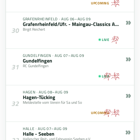
UPCOMING
»
GRAFENRHEINFELD
·
AUG 06–AUG 09
Grafenrheinfeld/Ufr. - Maingau-Classics August 2026
30
Birgit Reichert
LIVE
»
GUNDELFINGEN
·
AUG 07–AUG 09
Gundelfingen
31
RC Gundelfingen
LIVE
»
HAGEN
·
AUG 08–AUG 09
Hagen-Tücking
32
Meldestelle vom Verein für Sa und So
UPCOMING
»
HALLE
·
AUG 07–AUG 09
Halle - Seeben
33
Hallescher Reit- und Fahrverein Seeben e.V.