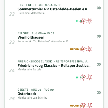
»
ENNIGERLOH
·
AUG 07–AUG 08
Sommerturnier RV Ostenfelde-Beelen e.V.
22
Die kleine Meldestelle
LIVE
»
ESLOHE
·
AUG 08–AUG 09
Wenholthausen
23
Reiterverein "St. Hubertus" Wennetal e. V.
UPCOMING
»
FRIERICHSKOOG CLASSIC - REITSPORTFESTIVAL AM MEER
·
AUG
Friedrichskoog Classics - Reitsportfestival am Meer
24
Meldestelle Bartels
LIVE
»
GEESTE
·
AUG 08–AUG 09
Osterbrock
25
Meldestelle Lea Schmitz
UPCOMING