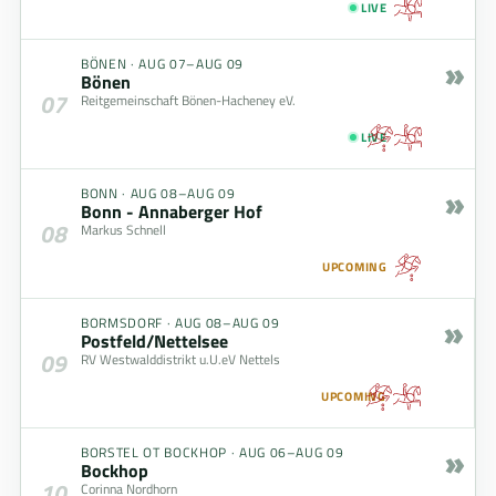
LIVE
»
BÖNEN
·
AUG 07–AUG 09
Bönen
07
Reitgemeinschaft Bönen-Hacheney eV.
LIVE
»
BONN
·
AUG 08–AUG 09
Bonn - Annaberger Hof
08
Markus Schnell
UPCOMING
»
BORMSDORF
·
AUG 08–AUG 09
Postfeld/Nettelsee
09
RV Westwalddistrikt u.U.eV Nettels
UPCOMING
»
BORSTEL OT BOCKHOP
·
AUG 06–AUG 09
Bockhop
10
Corinna Nordhorn