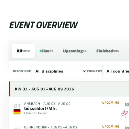
EVENT OVERVIEW
All
Live
Upcoming
Finished
1012
21
85
906
DISCIPLINE
COUNTRY
KW 32 · AUG 03–AUG 09 2026
»
UPCOMING
ANSBACH
·
AUG 08–AUG 09
01
Gösseldorf/Mfr.
Christian Gebert
»
UPCOMING
BEHRENDORF
·
AUG 08–AUG 09