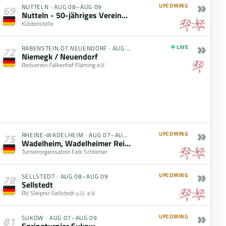
»
UPCOMING
NUTTELN
·
AUG 08–AUG 09
69
Nutteln - 50-jähriges Vereinsjubiläum
Küstenstelle
»
LIVE
RABENSTEIN OT NEUENDORF
·
AUG 06–AUG 09
72
Niemegk / Neuendorf
Reitverein Falkenhof Fläming e.V.
»
UPCOMING
RHEINE-WADELHEIM
·
AUG 07–AUG 09
75
Wadelheim, Wadelheimer Reitertage
Turnierorganisation Falk Schlömer
»
UPCOMING
SELLSTEDT
·
AUG 08–AUG 09
78
Sellstedt
RV Sleipnir-Sellstedt u.U. e.V.
»
UPCOMING
SUKOW
·
AUG 07–AUG 09
81