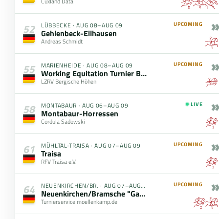
Cuxland Data
»
UPCOMING
LÜBBECKE
·
AUG 08–AUG 09
52
Gehlenbeck-Eilhausen
Andreas Schmidt
»
UPCOMING
MARIENHEIDE
·
AUG 08–AUG 09
55
Working Equitation Turnier Bergische Höhen
LZRV Bergische Höhen
»
LIVE
MONTABAUR
·
AUG 06–AUG 09
58
Montabaur-Horressen
Cordula Sadowski
»
UPCOMING
MÜHLTAL-TRAISA
·
AUG 07–AUG 09
61
Traisa
RFV Traisa e.V.
»
UPCOMING
NEUENKIRCHEN/BR.
·
AUG 07–AUG 09
64
Neuenkirchen/Bramsche "Galopp durch die Baustelle"
Turnierservice moellenkamp.de