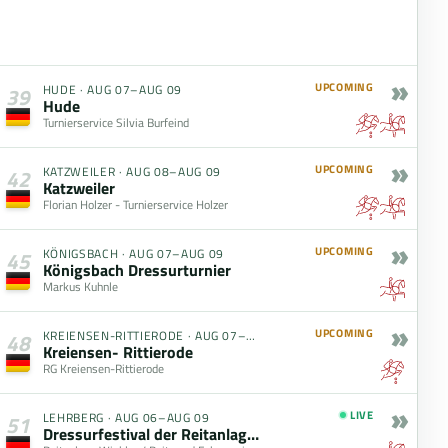
»
UPCOMING
HUDE
·
AUG 07–AUG 09
39
Hude
Turnierservice Silvia Burfeind
»
UPCOMING
KATZWEILER
·
AUG 08–AUG 09
42
Katzweiler
Florian Holzer - Turnierservice Holzer
»
UPCOMING
KÖNIGSBACH
·
AUG 07–AUG 09
45
Königsbach Dressurturnier
Markus Kuhnle
»
UPCOMING
KREIENSEN-RITTIERODE
·
AUG 07–AUG 09
48
Kreiensen- Rittierode
RG Kreiensen-Rittierode
»
LIVE
LEHRBERG
·
AUG 06–AUG 09
51
Dressurfestival der Reitanlage Winkler powered by zoells.de GmbH