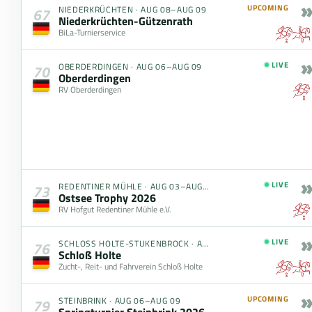
»
UPCOMING
NIEDERKRÜCHTEN
·
AUG 08–AUG 09
67
Niederkrüchten-Gützenrath
BiLa-Turnierservice
»
LIVE
OBERDERDINGEN
·
AUG 06–AUG 09
70
Oberderdingen
RV Oberderdingen
»
LIVE
REDENTINER MÜHLE
·
AUG 03–AUG 09
73
Ostsee Trophy 2026
RV Hofgut Redentiner Mühle e.V.
»
LIVE
SCHLOSS HOLTE-STUKENBROCK
·
AUG 06–AUG 09
76
Schloß Holte
Zucht-, Reit- und Fahrverein Schloß Holte
»
UPCOMING
STEINBRINK
·
AUG 06–AUG 09
79