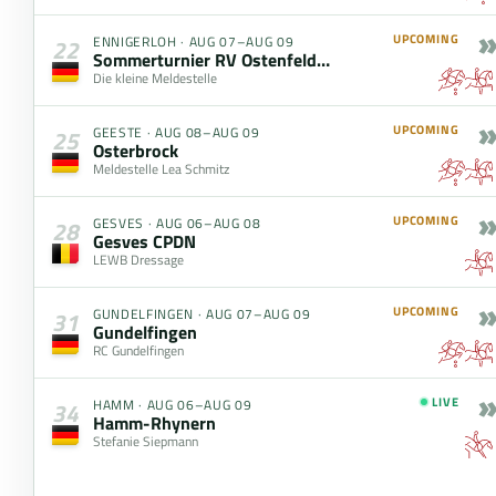
»
UPCOMING
ENNIGERLOH
·
AUG 07–AUG 09
22
Sommerturnier RV Ostenfelde-Beelen e.V.
Die kleine Meldestelle
»
UPCOMING
GEESTE
·
AUG 08–AUG 09
25
Osterbrock
Meldestelle Lea Schmitz
»
UPCOMING
GESVES
·
AUG 06–AUG 08
28
Gesves CPDN
LEWB Dressage
»
UPCOMING
GUNDELFINGEN
·
AUG 07–AUG 09
31
Gundelfingen
RC Gundelfingen
»
LIVE
HAMM
·
AUG 06–AUG 09
34
Hamm-Rhynern
Stefanie Siepmann