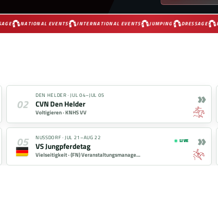
AGE
NATIONAL EVENTS
INTERNATIONAL EVENTS
JUMPING
DRESSAGE
E
»
DEN HELDER
·
JUL 04–JUL 05
02
CVN Den Helder
Voltigieren ·
KNHS VV
»
05
NUSSDORF
·
JUL 21–AUG 22
LIVE
VS Jungpferdetag
Vielseitigkeit ·
(FN) Veranstaltungsmanager Bernd Müller