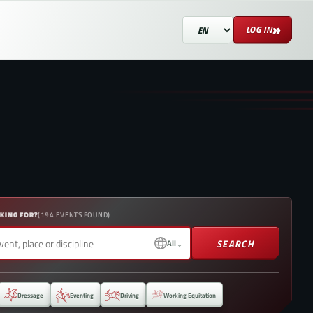
»
LOG IN
KING FOR?
(
194
EVENTS FOUND
)
SEARCH
⌄
All
Dressage
Eventing
Driving
Working Equitation