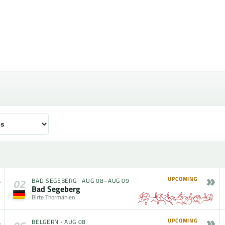
»
UPCOMING
BAD SEGEBERG
·
AUG 08–AUG 09
02
Bad Segeberg
Birte Thormählen
»
UPCOMING
BELGERN
·
AUG 08