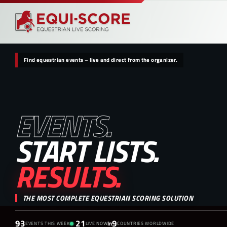
Find equestrian events – live and direct from the organizer.
EVENTS.
START LISTS.
RESULTS.
THE MOST COMPLETE EQUESTRIAN SCORING SOLUTION
93
21
9
In
EVENTS THIS WEEK
LIVE NOW
COUNTRIES WORLDWIDE