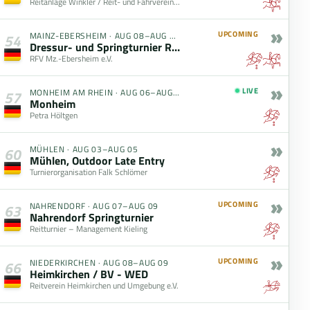
Reitanlage Winkler / Reit- und Fahrverein Brünst e.V.
»
UPCOMING
MAINZ-EBERSHEIM
·
AUG 08–AUG 09
54
Dressur- und Springturnier RFV Mz.-Ebersheim (08.08. - 09.08.2026)
RFV Mz.-Ebersheim e.V.
»
LIVE
MONHEIM AM RHEIN
·
AUG 06–AUG 09
57
Monheim
Petra Höltgen
»
MÜHLEN
·
AUG 03–AUG 05
60
Mühlen, Outdoor Late Entry
Turnierorganisation Falk Schlömer
»
UPCOMING
NAHRENDORF
·
AUG 07–AUG 09
63
Nahrendorf Springturnier
Reitturnier – Management Kieling
»
UPCOMING
NIEDERKIRCHEN
·
AUG 08–AUG 09
66
Heimkirchen / BV - WED
Reitverein Heimkirchen und Umgebung e.V.