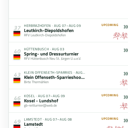
»
UPCOMING
HERBRAZHOFEN
·
AUG 07–AUG 09
37
Leutkirch-Diepoldshofen
RFV Leutkirch-Diepoldshofen
»
HÜTTENBUSCH
·
AUG 03
40
Spring- und Dressurturnier
RFV Hüttenbusch Neu St. Jürgen U.u.e.V.
»
KLEIN OFFENSETH-SPARRIES
·
AUG 05
43
Klein Offenseth-Sparrieshoop Hengststation Maas J. Hell
Birte Thormählen
»
UPCOMING
KOSEL
·
AUG 07–AUG 09
46
Kosel - Lundshof
gb-reitturnier@web.de
»
UPCOMING
LAMSTEDT
·
AUG 07–AUG 08
49
Lamstedt