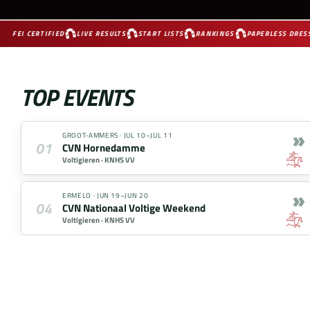
FEI CERTIFIED
LIVE RESULTS
START LISTS
RANKINGS
PAPERLESS DRESS
TOP EVENTS
»
GROOT-AMMERS
·
JUL 10–JUL 11
01
CVN Hornedamme
Voltigieren ·
KNHS VV
»
ERMELO
·
JUN 19–JUN 20
04
CVN Nationaal Voltige Weekend
Voltigieren ·
KNHS VV