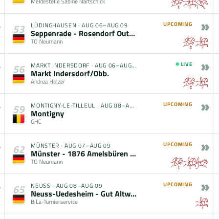
Meldestelle Sabine Nartschick
»
UPCOMING
LÜDINGHAUSEN
·
AUG 06–AUG 09
53
Seppenrade - Rosendorf Outdoor 2026
TO Neumann
»
LIVE
MARKT INDERSDORF
·
AUG 06–AUG 09
56
Markt Indersdorf/Obb.
Andrea Holzer
»
UPCOMING
MONTIGNY-LE-TILLEUL
·
AUG 08–AUG 09
59
Montigny
GHC
»
UPCOMING
MÜNSTER
·
AUG 07–AUG 09
62
Münster - 1876 Amelsbüren - Sommerturnier 2026
TO Neumann
»
UPCOMING
NEUSS
·
AUG 08–AUG 09
65
Neuss-Uedesheim - Gut Altwahlscheid
BiLa-Turnierservice