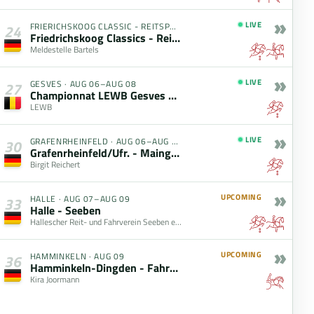
»
LIVE
FRIERICHSKOOG CLASSIC - REITSPORTFESTIVAL AM MEER
·
AUG 05–
24
Friedrichskoog Classics - Reitsportfestival am Meer
Meldestelle Bartels
»
LIVE
GESVES
·
AUG 06–AUG 08
27
Championnat LEWB Gesves 2026
LEWB
»
LIVE
GRAFENRHEINFELD
·
AUG 06–AUG 09
30
Grafenrheinfeld/Ufr. - Maingau-Classics August 2026
Birgit Reichert
»
UPCOMING
HALLE
·
AUG 07–AUG 09
33
Halle - Seeben
Hallescher Reit- und Fahrverein Seeben e.V.
»
UPCOMING
HAMMINKELN
·
AUG 09
36
Hamminkeln-Dingden - Fahrertag WBO
Kira Joormann