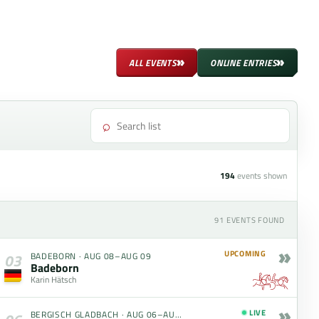
»
»
ALL EVENTS
ONLINE ENTRIES
⌕
194
events shown
91
EVENTS FOUND
»
UPCOMING
BADEBORN
·
AUG 08–AUG 09
03
Badeborn
Karin Hätsch
»
LIVE
BERGISCH GLADBACH
·
AUG 06–AUG 09