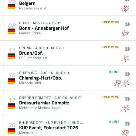
05
Belgern
RV Liebersee e. V.
»
UPCOMING
BONN
·
AUG 08–AUG 09
08
Bonn - Annaberger Hof
Markus Schnell
»
UPCOMING
BRUNN
·
AUG 08–AUG 09
11
Brunn/Opf.
RSC Ratisbona e.V.
»
LIVE
CHIEMING
·
AUG 06–AUG 09
14
Chieming-Hart/Obb.
Michaela Dietl
»
UPCOMING
DREDEN GOMPITZ
·
AUG 06–AUG 09
17
Dressurturnier Gompitz
Meldestelle Martina Runge
»
LIVE
EHLERSDORF -KUP EVENT -
·
AUG 05–AUG 09
20
KUP Event, Ehlersdorf 2026
Mervestelle