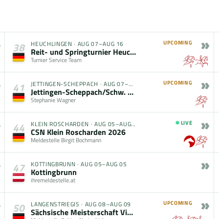
»
UPCOMING
HEUCHLINGEN
·
AUG 07–AUG 16
38
Reit- und Springturnier Heuchlingen 2026
Turnier Service Team
»
UPCOMING
JETTINGEN-SCHEPPACH
·
AUG 07–AUG 09
41
Jettingen-Scheppach/Schw. Springturnier
Stephanie Wagner
»
LIVE
KLEIN ROSCHARDEN
·
AUG 05–AUG 09
44
CSN Klein Roscharden 2026
Meldestelle Birgit Bochmann
»
KOTTINGBRUNN
·
AUG 05–AUG 05
47
Kottingbrunn
ihremeldestelle.at
»
UPCOMING
LANGENSTRIEGIS
·
AUG 08–AUG 09
50
Sächsische Meisterschaft Vielseitigkeit Offene Klasse – gefördert durch den Freistaat Sachsen