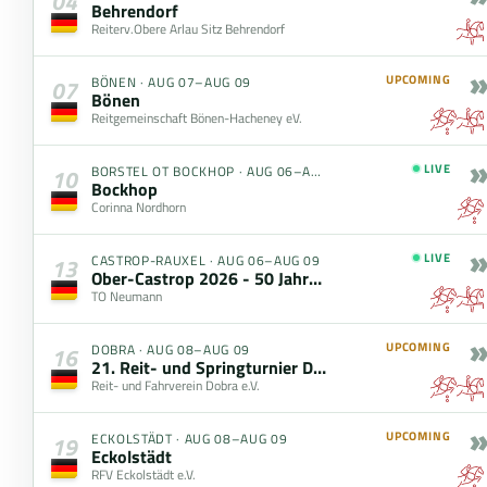
04
Behrendorf
Reiterv.Obere Arlau Sitz Behrendorf
»
UPCOMING
BÖNEN
·
AUG 07–AUG 09
07
Bönen
Reitgemeinschaft Bönen-Hacheney eV.
»
LIVE
BORSTEL OT BOCKHOP
·
AUG 06–AUG 09
10
Bockhop
Corinna Nordhorn
»
LIVE
CASTROP-RAUXEL
·
AUG 06–AUG 09
13
Ober-Castrop 2026 - 50 Jahre Reitgemeinschaft
TO Neumann
»
UPCOMING
DOBRA
·
AUG 08–AUG 09
16
21. Reit- und Springturnier Dobra
Reit- und Fahrverein Dobra e.V.
»
UPCOMING
ECKOLSTÄDT
·
AUG 08–AUG 09
19
Eckolstädt
RFV Eckolstädt e.V.