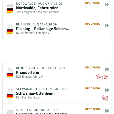
»
UPCOMING
NORDWALDE
·
AUG 07–AUG 09
68
Nordwalde, Fahrturnier
Turnierorganisation Falk Schlömer
»
UPCOMING
PLIENING
·
AUG 07–AUG 09
71
Pliening - Reitanlage Selmerhof
RV Selmerhof Pliening e.V.
»
UPCOMING
RHAUDERFEHN
·
AUG 08–AUG 09
74
Rhauderfehn
RGS Rhauderfehn e.V.
»
UPCOMING
SCHWANAU-OTTENHEIM
·
AUG 07–AUG 09
77
Schwanau-Ottenheim
Dr. Mies Bethäuser
»
UPCOMING
STRAELEN
·
AUG 06–AUG 09
80