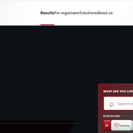
Results
For organizers
Solutions
About us
WHAT ARE YOU LOO
⌕
DISCIPLINE
All
Jumping