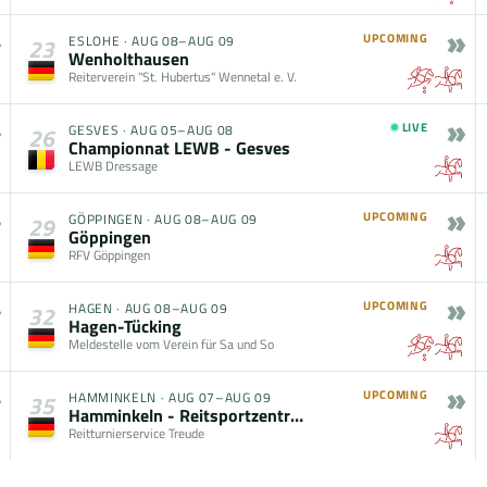
»
UPCOMING
ESLOHE
·
AUG 08–AUG 09
23
Wenholthausen
Reiterverein "St. Hubertus" Wennetal e. V.
»
LIVE
GESVES
·
AUG 05–AUG 08
26
Championnat LEWB - Gesves
LEWB Dressage
»
UPCOMING
GÖPPINGEN
·
AUG 08–AUG 09
29
Göppingen
RFV Göppingen
»
UPCOMING
HAGEN
·
AUG 08–AUG 09
32
Hagen-Tücking
Meldestelle vom Verein für Sa und So
»
UPCOMING
HAMMINKELN
·
AUG 07–AUG 09
35
Hamminkeln - Reitsportzentrum Lichtenholz
Reitturnierservice Treude